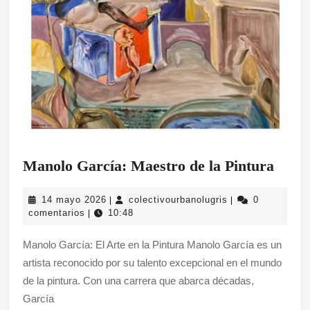
Mano
Manolo García: Maestro de la Pintura
Garcí
14
colectivourbanolu
14 mayo 2026
colectivourbanolugris
0
|
|
Maes
mayo
comentarios
10:48
|
de
2026
Manolo García: El Arte en la Pintura Manolo García es un
la
artista reconocido por su talento excepcional en el mundo
Pintu
de la pintura. Con una carrera que abarca décadas,
García