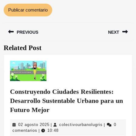
Navegación
PREVIOUS
NEXT
de
entradas
Related Post
Entrada
Siguiente
anterior:
entrada:
Construyendo Ciudades Resilientes:
Desarrollo Sustentable Urbano para un
Construyendo
Futuro Mejor
Ciudades
02
colectivourbanol
02 agosto 2025
colectivourbanolugris
0
|
|
Resilientes:
agosto
comentarios
10:48
|
2025