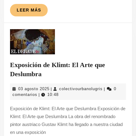
LEER
LEER MÁS
MÁS
Exposición de Klimt: El Arte que
Exposición
Deslumbra
de
03
colectivourbanol
03 agosto 2025
colectivourbanolugris
0
|
|
Klimt:
agosto
comentarios
10:48
|
El
2025
Exposición de Klimt: El Arte que Deslumbra Exposición de
Arte
Klimt: El Arte que Deslumbra La obra del renombrado
que
pintor austriaco Gustav Klimt ha llegado a nuestra ciudad
Deslumbra
en una exposición