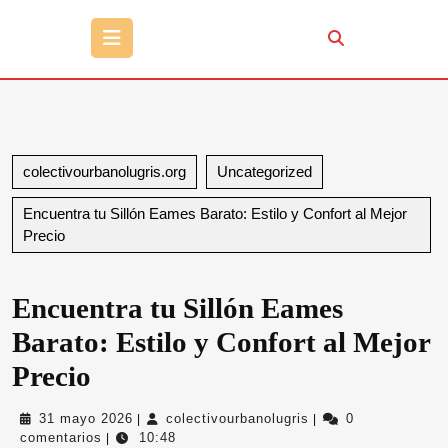
Botón
de
apertura
colectivourbanolugris.org
Uncategorized
Encuentra tu Sillón Eames Barato: Estilo y Confort al Mejor
Precio
Encuentra tu Sillón Eames
Barato: Estilo y Confort al Mejor
Precio
31
colectivourbanolugri
31 mayo 2026
colectivourbanolugris
0
|
|
mayo
comentarios
10:48
|