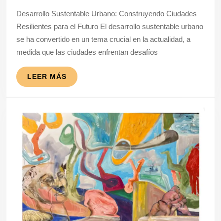
Desarrollo
Desarrollo Sustentable Urbano: Construyendo Ciudades
Sustentable
Resilientes para el Futuro El desarrollo sustentable urbano
Urbano
se ha convertido en un tema crucial en la actualidad, a
para
medida que las ciudades enfrentan desafíos
un
Futuro
LEER
LEER MÁS
MÁS
Mejor