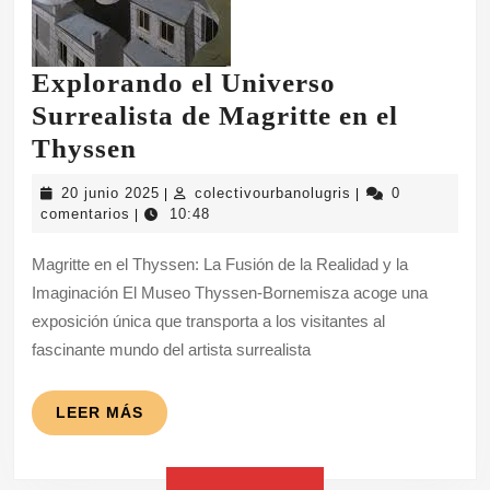
Explorando el Universo
Surrealista de Magritte en el
Explorando
Thyssen
el
20
colectivourbanolug
20 junio 2025
colectivourbanolugris
0
|
|
Universo
junio
comentarios
10:48
|
2025
Surrealista
Magritte en el Thyssen: La Fusión de la Realidad y la
de
Imaginación El Museo Thyssen-Bornemisza acoge una
Magritte
exposición única que transporta a los visitantes al
en
fascinante mundo del artista surrealista
el
Thyssen
LEER
LEER MÁS
MÁS