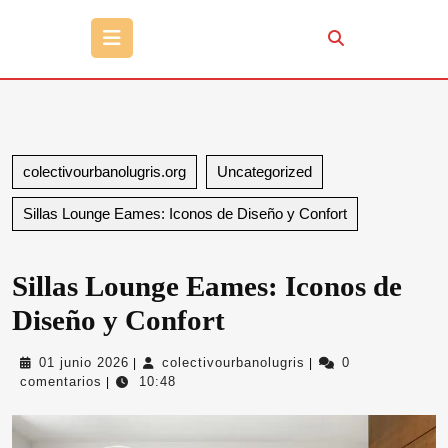
Botón
de
apertura
colectivourbanolugris.org
Uncategorized
Sillas Lounge Eames: Iconos de Diseño y Confort
Sillas Lounge Eames: Iconos de
Diseño y Confort
01
colectivourbanolugris
01 junio 2026
colectivourbanolugris
0
|
|
junio
comentarios
10:48
|
2026