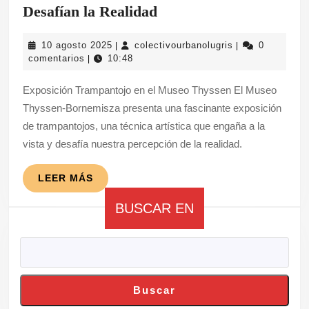
Exposición
Desafían la Realidad
de
10
colectivourbanol
10 agosto 2025
colectivourbanolugris
0
|
|
Trampantojos
agosto
comentarios
10:48
|
en
2025
Exposición Trampantojo en el Museo Thyssen El Museo
el
Thyssen-Bornemisza presenta una fascinante exposición
Museo
de trampantojos, una técnica artística que engaña a la
Thyssen:
vista y desafía nuestra percepción de la realidad.
Engaños
Visuales
LEER
LEER MÁS
MÁS
que
BUSCAR EN
Desafían
la
Realidad
Buscar