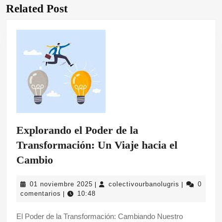
entradas
Related Post
Entrada
Siguiente
anterior:
entrada:
Explorando el Poder de la
Transformación: Un Viaje hacia el
Explorando
Cambio
el
01
colectivourb
01 noviembre 2025
colectivourbanolugris
0
|
|
Poder
noviembre
comentarios
10:48
|
de
2025
El Poder de la Transformación: Cambiando Nuestro
la