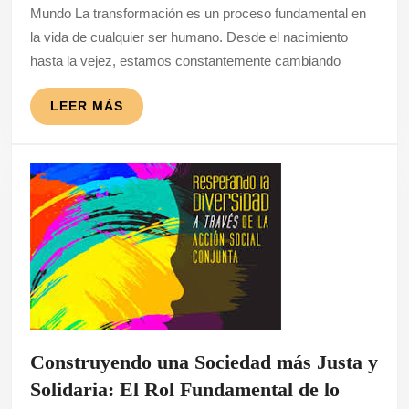
Mundo La transformación es un proceso fundamental en
Transformación:
la vida de cualquier ser humano. Desde el nacimiento
Un
hasta la vejez, estamos constantemente cambiando
Viaje
hacia
LEER
LEER MÁS
MÁS
el
Cambio
Construyendo una Sociedad más Justa y
Solidaria: El Rol Fundamental de lo