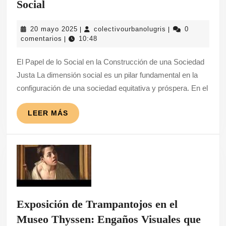
Construyendo
Social
una
20
colectivourbanolu
20 mayo 2025
colectivourbanolugris
0
|
|
Sociedad
mayo
comentarios
10:48
|
más
2025
El Papel de lo Social en la Construcción de una Sociedad
Justa
Justa La dimensión social es un pilar fundamental en la
y
configuración de una sociedad equitativa y próspera. En el
Solidaria:
El
LEER
LEER MÁS
Rol
MÁS
Fundamental
de
lo
Social
Exposición de Trampantojos en el
Museo Thyssen: Engaños Visuales que