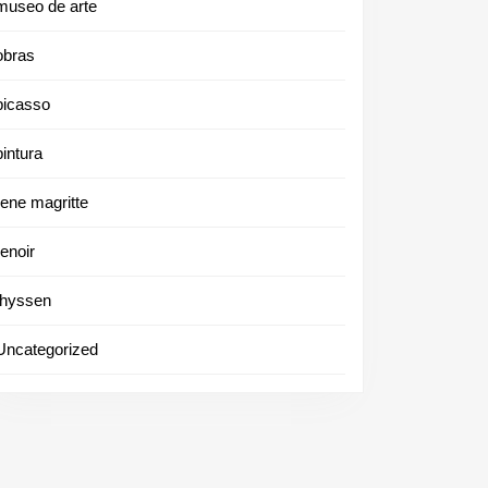
museo de arte
obras
picasso
pintura
rene magritte
renoir
thyssen
Uncategorized