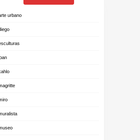
arte urbano
diego
esculturas
joan
kahlo
magritte
miro
muralista
museo