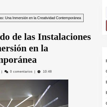
icas: Una Inmersión en la Creatividad Contemporánea
o de las Instalaciones
ersión en la
mporánea
colectivourbanolugris
0 comentarios
10:48
|
|