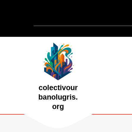
Saltar
al
contenido
Saltar
al
contenido
colectivour
banolugris.
org