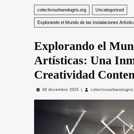
colectivourbanolugris.org
Uncategorized
Explorando el Mundo de las Instalaciones Artíst
Explorando el Mund
Artísticas: Una Inm
Creatividad Conte
08
08 diciembre 2025
colectivourbanolugris
|
diciembre
2025