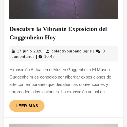
Descubre la Vibrante Exposición del
Descubre
Guggenheim Hoy
la
17
colectivourbanolug
17 junio 2026
colectivourbanolugris
0
|
|
Vibrante
junio
comentarios
10:48
|
Exposición
2026
Exposición Actual en el Museo Guggenheim El Museo
del
Guggenheim es conocido por albergar exposiciones de
Guggenheim
arte contemporáneo que desafían las convenciones y
Hoy
sorprenden a los visitantes. La exposición actual en
LEER
LEER MÁS
MÁS