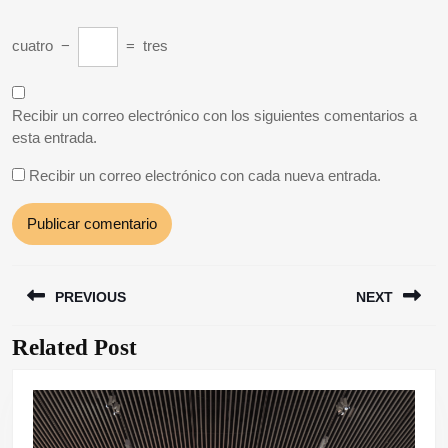
cuatro
−
=
tres
Recibir un correo electrónico con los siguientes comentarios a
esta entrada.
Recibir un correo electrónico con cada nueva entrada.
Navegación
PREVIOUS
NEXT
de
entradas
Related Post
Entrada
Siguiente
anterior:
entrada: