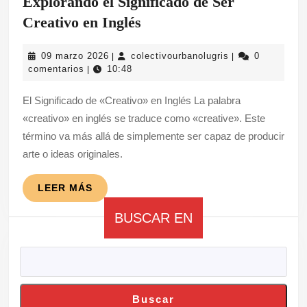
Explorando el Significado de Ser
Explorando
Creativo en Inglés
el
09
colectivourbanol
09 marzo 2026
colectivourbanolugris
0
|
|
Significado
marzo
comentarios
10:48
|
de
2026
El Significado de «Creativo» en Inglés La palabra
Ser
«creativo» en inglés se traduce como «creative». Este
Creativo
término va más allá de simplemente ser capaz de producir
en
arte o ideas originales.
Inglés
LEER
LEER MÁS
MÁS
BUSCAR EN
Buscar