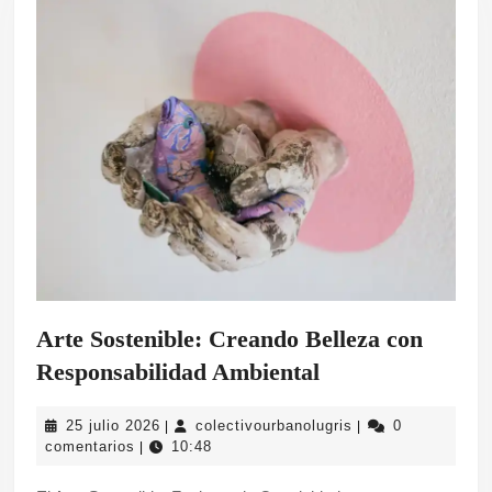
Arte Sostenible: Creando Belleza con
Arte
Responsabilidad Ambiental
Sostenible:
25
colectivourbanolug
25 julio 2026
colectivourbanolugris
0
|
|
Creando
julio
comentarios
10:48
|
Belleza
2026