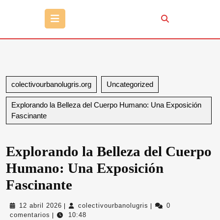
Botón
de
apertura
colectivourbanolugris.org
Uncategorized
Explorando la Belleza del Cuerpo Humano: Una Exposición
Fascinante
Explorando la Belleza del Cuerpo
Humano: Una Exposición
Fascinante
12
colectivourbanolugris
12 abril 2026
colectivourbanolugris
0
|
|
abril
comentarios
10:48
|