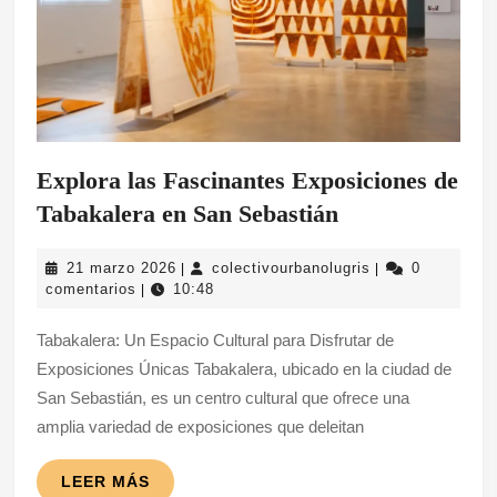
Explora las Fascinantes Exposiciones de
Explora
Tabakalera en San Sebastián
las
21
colectivourbanol
21 marzo 2026
colectivourbanolugris
0
|
|
Fascinantes
marzo
comentarios
10:48
|
Exposiciones
2026
Tabakalera: Un Espacio Cultural para Disfrutar de
de
Exposiciones Únicas Tabakalera, ubicado en la ciudad de
Tabakalera
San Sebastián, es un centro cultural que ofrece una
en
amplia variedad de exposiciones que deleitan
San
Sebastián
LEER
LEER MÁS