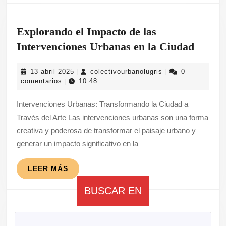
Convierten
en
Explorando el Impacto de las
Lienzos
Explo
Intervenciones Urbanas en la Ciudad
el
13
colectivourbanolug
13 abril 2025
colectivourbanolugris
0
|
|
Impac
abril
comentarios
10:48
|
de
2025
Intervenciones Urbanas: Transformando la Ciudad a
las
Través del Arte Las intervenciones urbanas son una forma
Interv
creativa y poderosa de transformar el paisaje urbano y
Urban
generar un impacto significativo en la
en
la
LEER
LEER MÁS
MÁS
Ciuda
BUSCAR EN