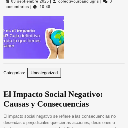
03
colectivourban
03 septiembre 2025
colectivourbanolugris
0
|
|
septiembre
comentarios
10:48
|
2025
Categorías:
Uncategorized
El Impacto Social Negativo:
Causas y Consecuencias
El impacto social negativo se refiere a las consecuencias no
deseadas o perjudiciales que ciertas acciones, decisiones o