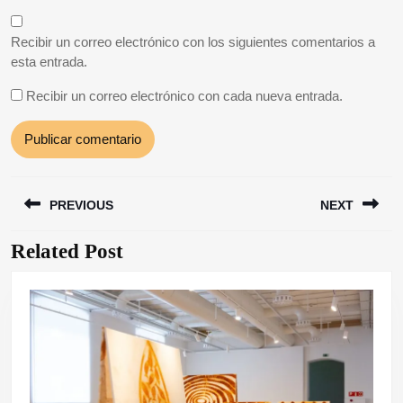
Recibir un correo electrónico con los siguientes comentarios a
esta entrada.
Recibir un correo electrónico con cada nueva entrada.
Navegación
PREVIOUS
NEXT
de
entradas
Related Post
Entrada
Siguiente
anterior:
entrada: