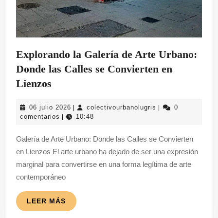
Explorando la Galería de Arte Urbano:
Donde las Calles se Convierten en
Explorando
Lienzos
la
06
colectivourbanolug
06 julio 2026
colectivourbanolugris
0
|
|
Galería
julio
comentarios
10:48
|
de
2026
Galería de Arte Urbano: Donde las Calles se Convierten
Arte
en Lienzos El arte urbano ha dejado de ser una expresión
Urbano:
marginal para convertirse en una forma legítima de arte
Donde
contemporáneo
las
Calles
LEER
LEER MÁS
MÁS
se