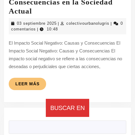
Consecuencias en la Sociedad
Desafíos
Actual
del
03
colectivourb
03 septiembre 2025
colectivourbanolugris
0
|
|
Impacto
septiembre
comentarios
10:48
|
2025
Social
El Impacto Social Negativo: Causas y Consecuencias El
Negativo:
Impacto Social Negativo: Causas y Consecuencias El
Causas
impacto social negativo se refiere a las consecuencias no
y
deseadas o perjudiciales que ciertas acciones,
Consecuencias
en
LEER
LEER MÁS
MÁS
la
Sociedad
BUSCAR EN
Actual