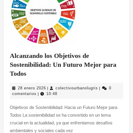
Alcanzando los Objetivos de
Sostenibilidad: Un Futuro Mejor para
Alcanzando
Todos
los
28
colectivourbanolu
28 enero 2026
colectivourbanolugris
0
|
|
Objetivos
enero
comentarios
10:48
|
de
2026
Objetivos de Sostenibilidad: Hacia un Futuro Mejor para
Sostenibilidad:
Todos La sostenibilidad se ha convertido en un tema
Un
crucial en la actualidad, ya que enfrentamos desafíos
Futuro
ambientales y sociales cada vez