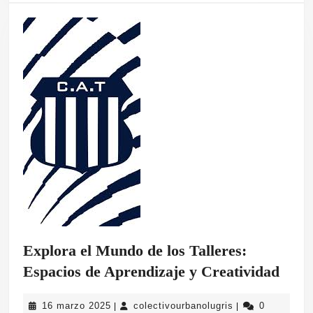
Explora el Mundo de los Talleres:
Expl
Espacios de Aprendizaje y Creatividad
el
16
colectivourbanol
16 marzo 2025
colectivourbanolugris
0
|
|
Mun