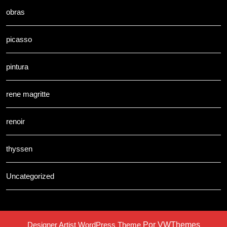
obras
picasso
pintura
rene magritte
renoir
thyssen
Uncategorized
Designer Artist WordPress Theme
Por VWThemes