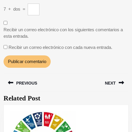
7
+
dos
=
Recibir un correo electrónico con los siguientes comentarios a
esta entrada.
Recibir un correo electrónico con cada nueva entrada.
Navegación
PREVIOUS
NEXT
de
entradas
Related Post
Entrada
Siguiente
anterior:
entrada: