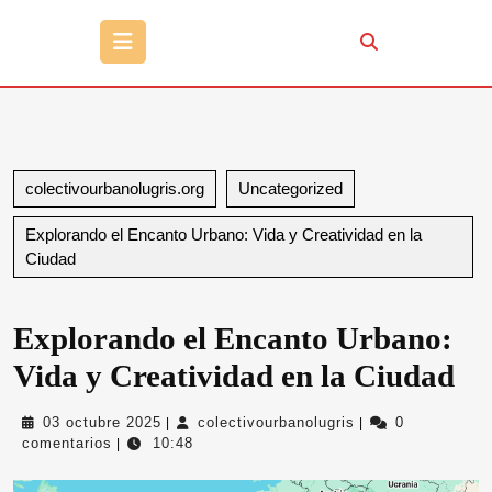
Botón
de
apertura
colectivourbanolugris.org
Uncategorized
Explorando el Encanto Urbano: Vida y Creatividad en la
Ciudad
Explorando el Encanto Urbano:
Vida y Creatividad en la Ciudad
03
colectivourbanolug
03 octubre 2025
colectivourbanolugris
0
|
|
octubre
comentarios
10:48
|
2025