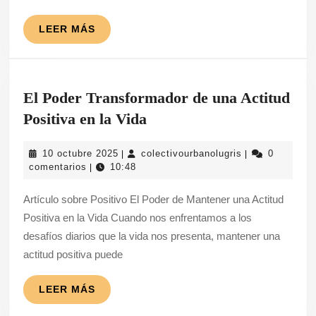
Mejor
para
LEER
LEER MÁS
MÁS
Todos
El Poder Transformador de una Actitud
El
Positiva en la Vida
Poder
10
colectivourbano
10 octubre 2025
colectivourbanolugris
0
|
|
Transformador
octubre
comentarios
10:48
|
de
2025
Artículo sobre Positivo El Poder de Mantener una Actitud
una
Positiva en la Vida Cuando nos enfrentamos a los
Actitud
desafíos diarios que la vida nos presenta, mantener una
Positiva
actitud positiva puede
en
la
LEER
LEER MÁS
MÁS
Vida