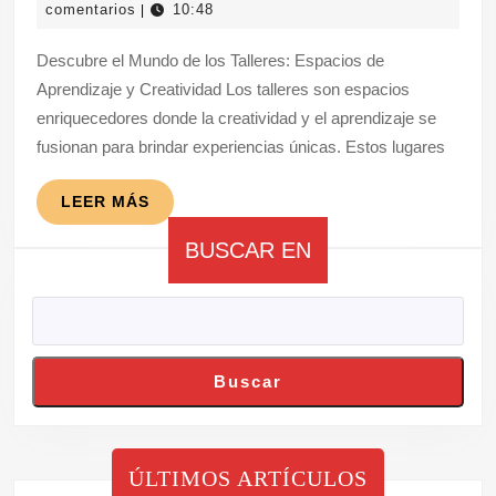
marzo
comentarios
10:48
|
de
2025
Descubre el Mundo de los Talleres: Espacios de
los
Aprendizaje y Creatividad Los talleres son espacios
Talle
enriquecedores donde la creatividad y el aprendizaje se
Espa
fusionan para brindar experiencias únicas. Estos lugares
de
Apre
LEER
LEER MÁS
MÁS
y
BUSCAR EN
Crea
Buscar
ÚLTIMOS ARTÍCULOS