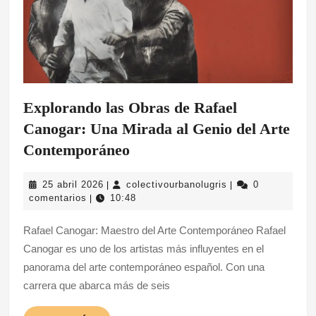
Explorando las Obras de Rafael
Canogar: Una Mirada al Genio del Arte
Explorando
Contemporáneo
las
25
colectivourbanolug
25 abril 2026
colectivourbanolugris
0
|
|
Obras
abril
comentarios
10:48
|
de
2026
Rafael Canogar: Maestro del Arte Contemporáneo Rafael
Rafael
Canogar es uno de los artistas más influyentes en el
Canogar:
panorama del arte contemporáneo español. Con una
Una
carrera que abarca más de seis
Mirada