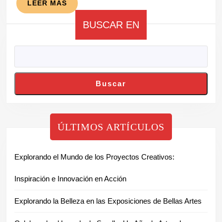
al
LEER
LEER MÁS
MÁS
Genio
BUSCAR EN
del
Arte
Contemporáneo
Buscar
ÚLTIMOS ARTÍCULOS
Explorando el Mundo de los Proyectos Creativos:
Inspiración e Innovación en Acción
Explorando la Belleza en las Exposiciones de Bellas Artes