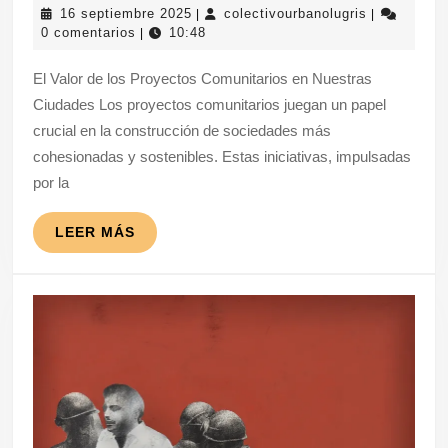
16
colectivour
16 septiembre 2025
colectivourbanolugris
|
|
Participación
septiembre
0 comentarios
10:48
|
en
2025
El Valor de los Proyectos Comunitarios en Nuestras
Proyectos
Ciudades Los proyectos comunitarios juegan un papel
Comunitarios:
crucial en la construcción de sociedades más
Construyendo
cohesionadas y sostenibles. Estas iniciativas, impulsadas
Juntos
por la
un
Mejor
LEER
LEER MÁS
MÁS
Futuro