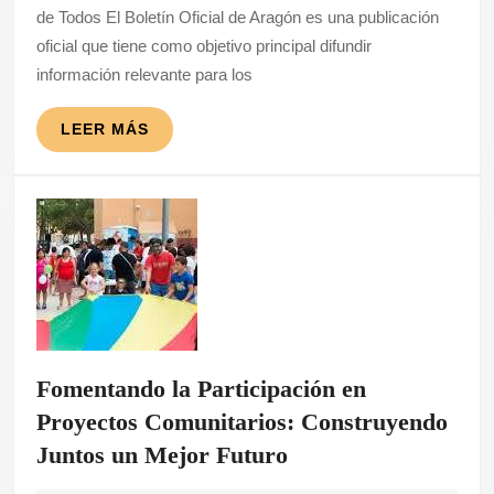
de Todos El Boletín Oficial de Aragón es una publicación
Tu
oficial que tiene como objetivo principal difundir
Fuente
información relevante para los
de
Información
LEER
LEER MÁS
MÁS
Oficial
en
la
Comunidad
Autónoma
Fomentando la Participación en
Proyectos Comunitarios: Construyendo
Fomentando
Juntos un Mejor Futuro
la