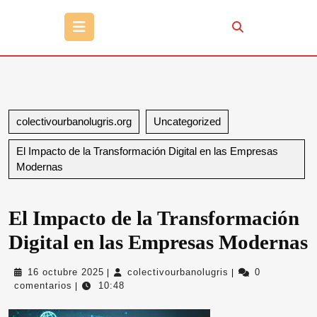
Botón
de
apertura
colectivourbanolugris.org
Uncategorized
El Impacto de la Transformación Digital en las Empresas
Modernas
El Impacto de la Transformación
Digital en las Empresas Modernas
16
colectivourbanolug
16 octubre 2025
colectivourbanolugris
0
|
|
octubre
comentarios
10:48
|
2025