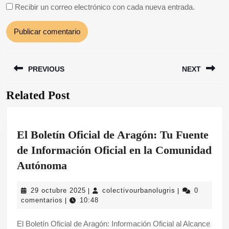
Recibir un correo electrónico con cada nueva entrada.
Navegación
PREVIOUS
NEXT
de
entradas
Related Post
Entrada
Siguiente
anterior:
entrada:
El Boletín Oficial de Aragón: Tu Fuente
de Información Oficial en la Comunidad
El
Autónoma
Boletín
29
colectivourbano
29 octubre 2025
colectivourbanolugris
0
|
|
Oficial
octubre
comentarios
10:48
|
de
2025
El Boletín Oficial de Aragón: Información Oficial al Alcance
Aragón: