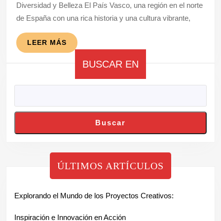
Diversidad y Belleza El País Vasco, una región en el norte
Vasco:
de España con una rica historia y una cultura vibrante,
Diversidad
y
LEER
LEER MÁS
Encanto
MÁS
BUSCAR EN
en
el
Norte
de
Buscar
España
ÚLTIMOS ARTÍCULOS
Explorando el Mundo de los Proyectos Creativos:
Inspiración e Innovación en Acción