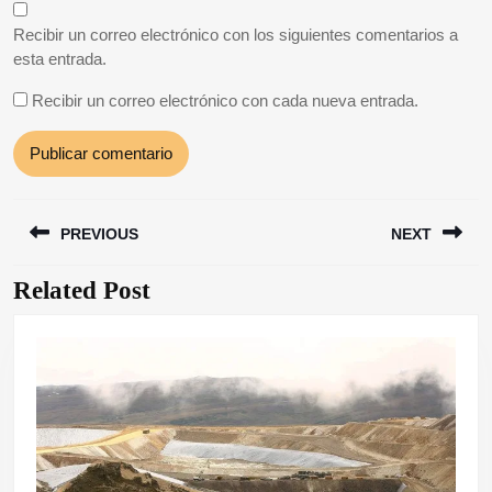
Recibir un correo electrónico con los siguientes comentarios a
esta entrada.
Recibir un correo electrónico con cada nueva entrada.
Navegación
PREVIOUS
NEXT
de
entradas
Related Post
Entrada
Siguiente
anterior:
entrada: