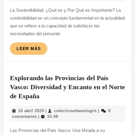
Sostenibilidad:
2026
La Sostenibilidad: ¿Qué es y Por Qué es Importante? La
¿Qué
sostenibilidad es un concepto fundamental en la actualidad
es
que se refiere a la capacidad de satisfacer las
y
necesidades del presente
Por
Qué
LEER
LEER MÁS
MÁS
es
Importante?
Explorando las Provincias del País
Vasco: Diversidad y Encanto en el Norte
Explorando
de España
las
16
colectivourbanolug
16 abril 2025
colectivourbanolugris
0
|
|
Provincias
abril
comentarios
10:48
|
del
2025
Las Provincias del País Vasco: Una Mirada a su
País