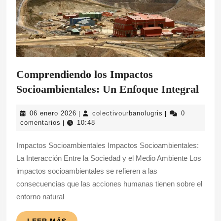
Comprendiendo los Impactos
Com
Socioambientales: Un Enfoque Integral
los
06
colectivourbanolu
06 enero 2026
colectivourbanolugris
0
|
|
Impa
enero
comentarios
10:48
|
Soci
2026
Impactos Socioambientales Impactos Socioambientales:
Un
La Interacción Entre la Sociedad y el Medio Ambiente Los
Enfo
impactos socioambientales se refieren a las
Inte
consecuencias que las acciones humanas tienen sobre el
entorno natural
LEER
LEER MÁS