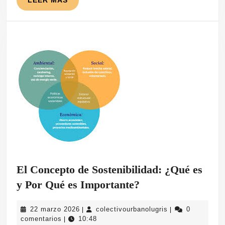
MÁS
El Concepto de Sostenibilidad: ¿Qué es
El
y Por Qué es Importante?
Concepto
22
colectivourbanol
22 marzo 2026
colectivourbanolugris
0
|
|
de
marzo
comentarios
10:48
|