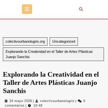
Botón
de
apertura
colectivourbanolugris.org
Uncategorized
Explorando la Creatividad en el Taller de Artes Plásticas
Juanjo Sanchis
Explorando la Creatividad en el
Taller de Artes Plásticas Juanjo
Sanchis
24
colectivourbanolugri
24 mayo 2026
colectivourbanolugris
0
|
|
mayo
comentarios
10:48
|