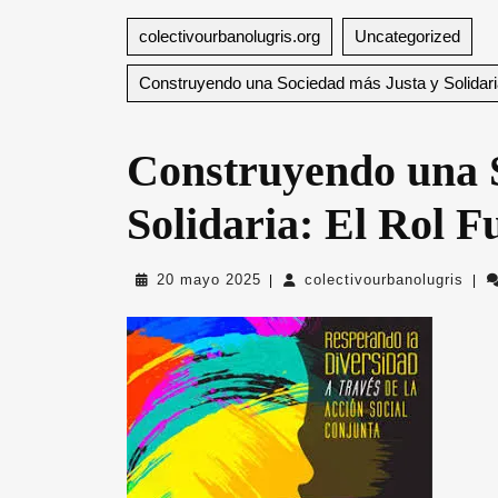
colectivourbanolugris.org
Uncategorized
Construyendo una Sociedad más Justa y Solidaria
Construyendo una 
Solidaria: El Rol F
20
cole
20 mayo 2025
colectivourbanolugris
|
|
mayo
2025