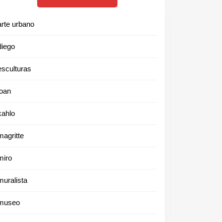
arte urbano
diego
esculturas
joan
kahlo
magritte
miro
muralista
museo