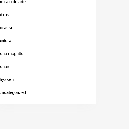
museo de arte
obras
picasso
pintura
rene magritte
renoir
thyssen
Uncategorized