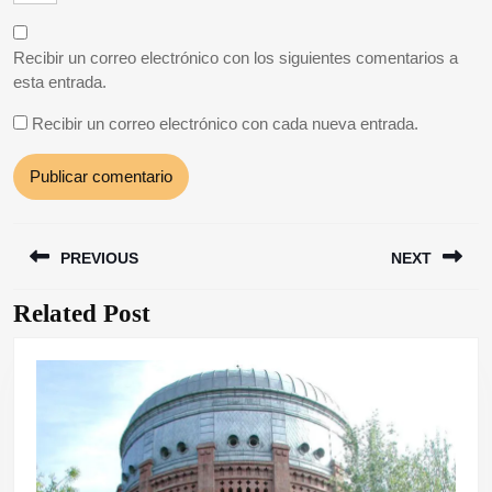
Recibir un correo electrónico con los siguientes comentarios a
esta entrada.
Recibir un correo electrónico con cada nueva entrada.
Navegación
PREVIOUS
NEXT
de
entradas
Related Post
Entrada
Siguiente
anterior:
entrada: