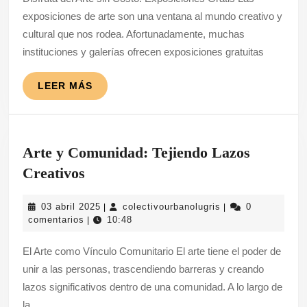
Costo:
exposiciones de arte son una ventana al mundo creativo y
Exposicione
cultural que nos rodea. Afortunadamente, muchas
Gratis
instituciones y galerías ofrecen exposiciones gratuitas
para
Todos
LEER
LEER MÁS
MÁS
Arte y Comunidad: Tejiendo Lazos
Arte
Creativos
y
03
colectivourbanolug
03 abril 2025
colectivourbanolugris
0
|
|
Comunidad:
abril
comentarios
10:48
|
Tejiendo
2025
El Arte como Vínculo Comunitario El arte tiene el poder de
Lazos
unir a las personas, trascendiendo barreras y creando
Creativos
lazos significativos dentro de una comunidad. A lo largo de
la