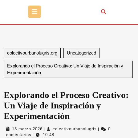
Botón
de
apertura
colectivourbanolugris.org
Uncategorized
Explorando el Proceso Creativo: Un Viaje de Inspiración y
Experimentación
Explorando el Proceso Creativo:
Un Viaje de Inspiración y
Experimentación
13
colectivourbanolugr
13 marzo 2026
colectivourbanolugris
0
|
|
marzo
comentarios
10:48
|