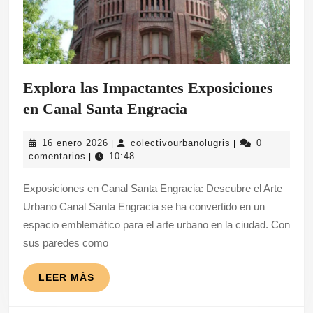
Explora las Impactantes Exposiciones
Explora
en Canal Santa Engracia
las
16
colectivourbanolu
16 enero 2026
colectivourbanolugris
0
|
|
Impactantes
enero
comentarios
10:48
|
Exposiciones
2026
Exposiciones en Canal Santa Engracia: Descubre el Arte
en
Urbano Canal Santa Engracia se ha convertido en un
Canal
espacio emblemático para el arte urbano en la ciudad. Con
Santa
sus paredes como
Engracia
LEER
LEER MÁS
MÁS