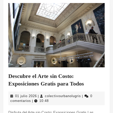
Descubre el Arte sin Costo:
Descubre
Exposiciones Gratis para Todos
el
01
colectivourbanolug
01 julio 2026
colectivourbanolugris
0
|
|
Arte
julio
comentarios
10:48
|
sin
2026
Disfruta del Arte sin Costo: Exposiciones Gratis Las