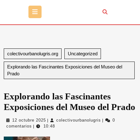
Botón
de
apertura
colectivourbanolugris.org
Uncategorized
Explorando las Fascinantes Exposiciones del Museo del
Prado
Explorando las Fascinantes
Exposiciones del Museo del Prado
12
colectivourbanolug
12 octubre 2025
colectivourbanolugris
0
|
|
octubre
comentarios
10:48
|
2025