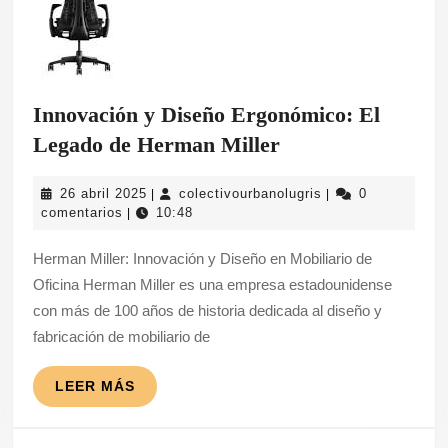
Innovación y Diseño Ergonómico: El
Innovación
Legado de Herman Miller
y
26
colectivourbanolug
26 abril 2025
colectivourbanolugris
0
|
|
Diseño
abril
comentarios
10:48
|
Ergonómico:
2025
Herman Miller: Innovación y Diseño en Mobiliario de
El
Oficina Herman Miller es una empresa estadounidense
Legado
con más de 100 años de historia dedicada al diseño y
de
fabricación de mobiliario de
Herman
Miller
LEER
LEER MÁS
MÁS