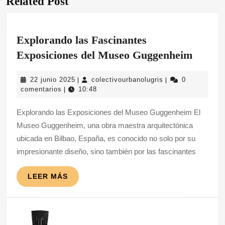
Related Post
anterior:
entrada:
Explorando las Fascinantes
Explo
Exposiciones del Museo Guggenheim
las
22
colectivourbanolug
22 junio 2025
colectivourbanolugris
0
|
|
Fascin
junio
comentarios
10:48
|
Exposi
2025
Explorando las Exposiciones del Museo Guggenheim El
del
Museo Guggenheim, una obra maestra arquitectónica
Museo
ubicada en Bilbao, España, es conocido no solo por su
Gugge
impresionante diseño, sino también por las fascinantes
LEER
LEER MÁS
MÁS