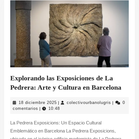
Explorando las Exposiciones de La
Explo
Pedrera: Arte y Cultura en Barcelona
las
18
colectivourba
18 diciembre 2025
colectivourbanolugris
0
|
|
Expos
diciembre
comentarios
10:48
|
de
2025
La Pedrera Exposicions: Un Espacio Cultural
La
Emblemático en Barcelona La Pedrera Exposicions,
Pedre
ubicada en el icónico edificio modernista de La Pedrera