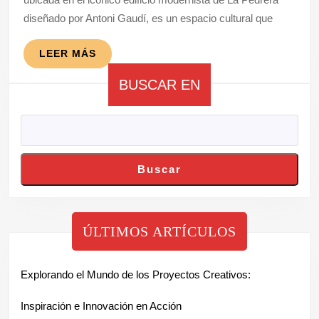
Arte
diseñado por Antoni Gaudí, es un espacio cultural que
y
Cultu
LEER
LEER MÁS
MÁS
en
BUSCAR EN
Barce
Buscar
ÚLTIMOS ARTÍCULOS
Explorando el Mundo de los Proyectos Creativos:
Inspiración e Innovación en Acción