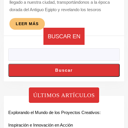
llegado a nuestra ciudad, transportándonos a la época
Tesoros
dorada del Antiguo Egipto y revelando los tesoros
del
Antiguo
LEER
LEER MÁS
MÁS
Egipto
BUSCAR EN
Buscar
ÚLTIMOS ARTÍCULOS
Explorando el Mundo de los Proyectos Creativos:
Inspiración e Innovación en Acción