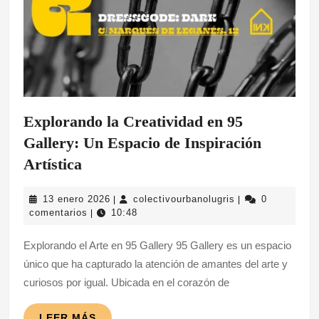
Explorando la Creatividad en 95
Gallery: Un Espacio de Inspiración
Explorando
Artística
la
13
colectivourbanolu
13 enero 2026
colectivourbanolugris
0
|
|
Creatividad
enero
comentarios
10:48
|
en
2026
Explorando el Arte en 95 Gallery 95 Gallery es un espacio
95
único que ha capturado la atención de amantes del arte y
Gallery:
curiosos por igual. Ubicada en el corazón de
Un
Espacio
LEER
LEER MÁS