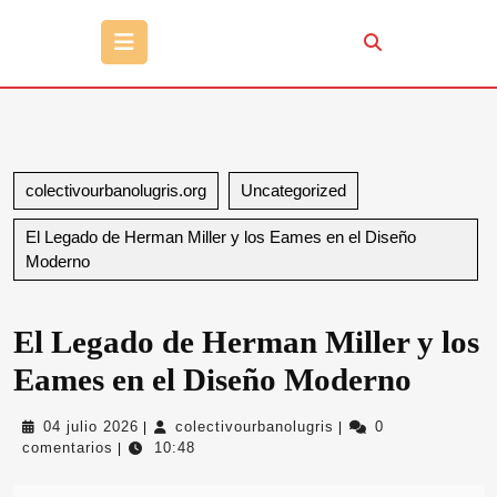
Botón
de
apertura
colectivourbanolugris.org
Uncategorized
El Legado de Herman Miller y los Eames en el Diseño
Moderno
El Legado de Herman Miller y los
Eames en el Diseño Moderno
04
colectivourbanolugris
04 julio 2026
colectivourbanolugris
0
|
|
julio
comentarios
10:48
|
2026