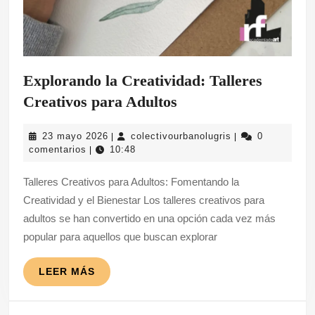
Explorando la Creatividad: Talleres
Explorando
Creativos para Adultos
la
23
colectivourbanolu
23 mayo 2026
colectivourbanolugris
0
|
|
Creatividad:
mayo
comentarios
10:48
|
Talleres
2026
Talleres Creativos para Adultos: Fomentando la
Creativos
Creatividad y el Bienestar Los talleres creativos para
para
adultos se han convertido en una opción cada vez más
Adultos
popular para aquellos que buscan explorar
LEER
LEER MÁS
MÁS