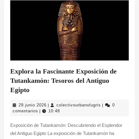
Explora la Fascinante Exposición de
Tutankamón: Tesoros del Antiguo
Explora
Egipto
la
29
colectivourbanolug
29 junio 2026
colectivourbanolugris
0
|
|
Fascinante
junio
comentarios
10:48
|
Exposición
2026
Exposición de Tutankamón: Descubriendo el Esplendor
de
del Antiguo Egipto La exposición de Tutankamón ha
Tutankamón: