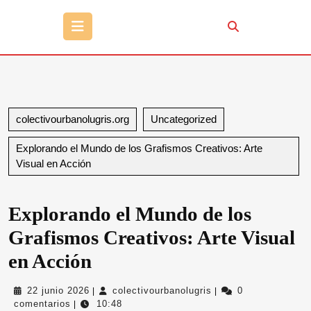
Botón
de
apertura
colectivourbanolugris.org
Uncategorized
Explorando el Mundo de los Grafismos Creativos: Arte
Visual en Acción
Explorando el Mundo de los
Grafismos Creativos: Arte Visual
en Acción
22
colectivourbanolugris
22 junio 2026
colectivourbanolugris
0
|
|
junio
comentarios
10:48
|