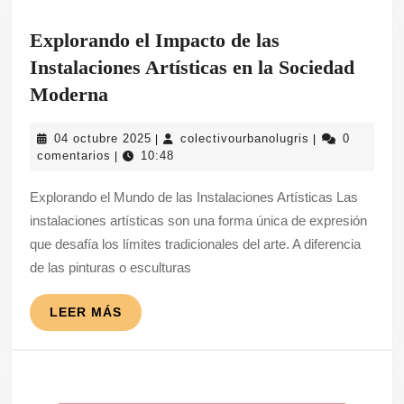
Explorando el Impacto de las
Instalaciones Artísticas en la Sociedad
Explorando
Moderna
el
04
colectivourbano
04 octubre 2025
colectivourbanolugris
0
|
|
Impacto
octubre
comentarios
10:48
|
de
2025
Explorando el Mundo de las Instalaciones Artísticas Las
las
instalaciones artísticas son una forma única de expresión
Instalaciones
que desafía los límites tradicionales del arte. A diferencia
Artísticas
de las pinturas o esculturas
en
la
LEER
LEER MÁS
MÁS
Sociedad
Moderna