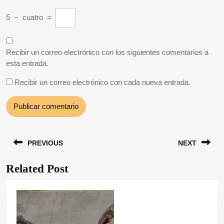
5
−
cuatro
=
Recibir un correo electrónico con los siguientes comentarios a
esta entrada.
Recibir un correo electrónico con cada nueva entrada.
Navegación
PREVIOUS
NEXT
de
entradas
Related Post
Entrada
Siguiente
anterior:
entrada: