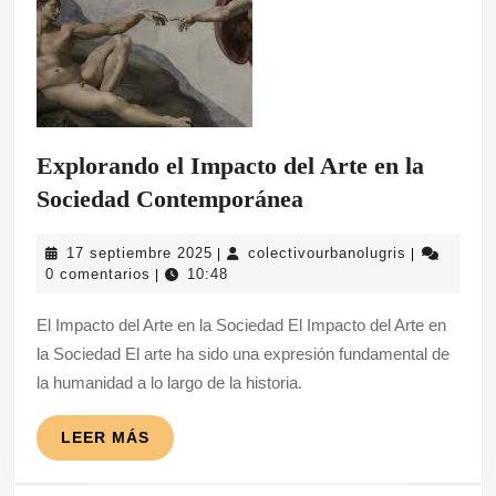
Explorando el Impacto del Arte en la
Explorando
Sociedad Contemporánea
el
17
colectivour
17 septiembre 2025
colectivourbanolugris
|
|
Impacto
septiembre
0 comentarios
10:48
|
del
2025
El Impacto del Arte en la Sociedad El Impacto del Arte en
Arte
la Sociedad El arte ha sido una expresión fundamental de
en
la humanidad a lo largo de la historia.
la
Sociedad
LEER
LEER MÁS
Contemporánea
MÁS