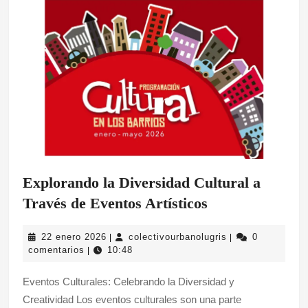
Explorando la Diversidad Cultural a
Explorando
Través de Eventos Artísticos
la
22
colectivourbanolu
22 enero 2026
colectivourbanolugris
0
|
|
Diversidad
enero
comentarios
10:48
|
Cultural
2026
Eventos Culturales: Celebrando la Diversidad y
a
Creatividad Los eventos culturales son una parte
Través