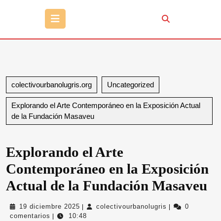
Botón
de
apertura
colectivourbanolugris.org
Uncategorized
Explorando el Arte Contemporáneo en la Exposición Actual
de la Fundación Masaveu
Explorando el Arte
Contemporáneo en la Exposición
Actual de la Fundación Masaveu
19
colectivourbanol
19 diciembre 2025
colectivourbanolugris
0
|
|
diciembre
comentarios
10:48
|