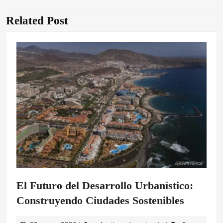
entradas
Related Post
Entrada
Siguiente
anterior:
entrada:
El Futuro del Desarrollo Urbanístico:
El
Construyendo Ciudades Sostenibles
Futuro