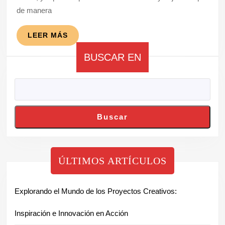
un
de manera
Futuro
Mejor
LEER
LEER MÁS
MÁS
BUSCAR EN
Buscar
ÚLTIMOS ARTÍCULOS
Explorando el Mundo de los Proyectos Creativos:
Inspiración e Innovación en Acción