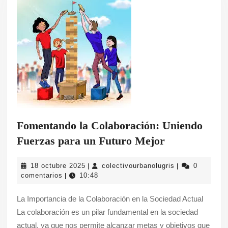
Fomentando la Colaboración: Uniendo
Fomentando
Fuerzas para un Futuro Mejor
la
18
colectivourbano
18 octubre 2025
colectivourbanolugris
0
|
|
Colaboración
octubre
comentarios
10:48
|
Uniendo
2025
La Importancia de la Colaboración en la Sociedad Actual
Fuerzas
La colaboración es un pilar fundamental en la sociedad
para
actual, ya que nos permite alcanzar metas y objetivos que