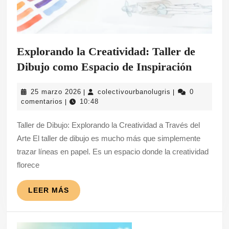
Explorando la Creatividad: Taller de
Explor
Dibujo como Espacio de Inspiración
la
25
colectivourbanol
25 marzo 2026
colectivourbanolugris
0
|
|
Creativ
marzo
comentarios
10:48
|
Taller
2026
Taller de Dibujo: Explorando la Creatividad a Través del
de
Arte El taller de dibujo es mucho más que simplemente
Dibujo
trazar líneas en papel. Es un espacio donde la creatividad
como
florece
Espacio
de
LEER
LEER MÁS
MÁS
Inspira