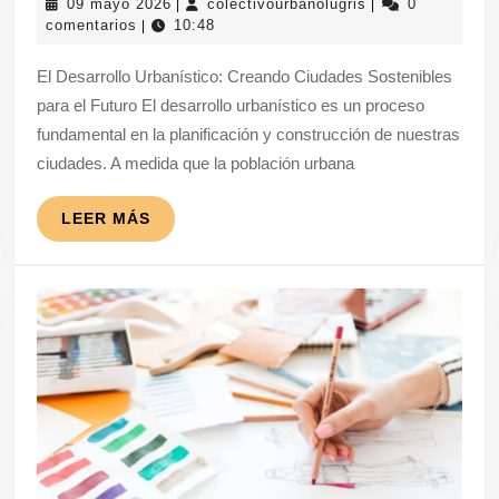
09
colectivourbanolu
09 mayo 2026
colectivourbanolugris
0
|
|
del
mayo
comentarios
10:48
|
Desarro
2026
El Desarrollo Urbanístico: Creando Ciudades Sostenibles
Urbaníst
para el Futuro El desarrollo urbanístico es un proceso
Constru
fundamental en la planificación y construcción de nuestras
Ciudade
ciudades. A medida que la población urbana
Sostenib
LEER
LEER MÁS
MÁS