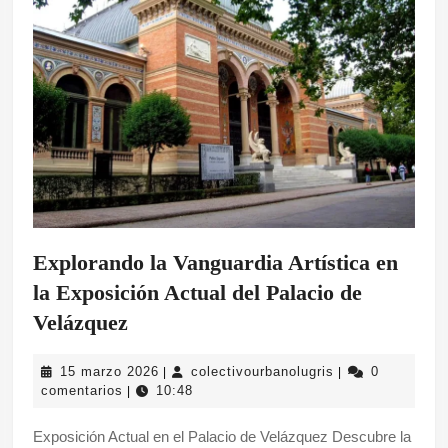
Explorando la Vanguardia Artística en
la Exposición Actual del Palacio de
Explorando
Velázquez
la
15
colectivourbanol
15 marzo 2026
colectivourbanolugris
0
|
|
Vanguardia
marzo
comentarios
10:48
|
Artística
2026
Exposición Actual en el Palacio de Velázquez Descubre la
en