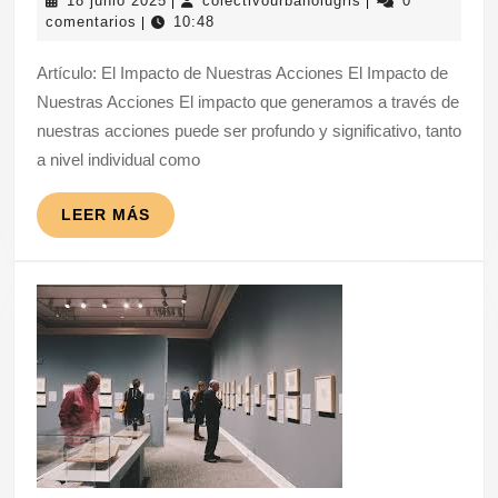
18 junio 2025
colectivourbanolugris
0
|
|
Positivo
junio
comentarios
10:48
|
de
2025
Artículo: El Impacto de Nuestras Acciones El Impacto de
Nuestras
Nuestras Acciones El impacto que generamos a través de
Decisiones
nuestras acciones puede ser profundo y significativo, tanto
a nivel individual como
LEER
LEER MÁS
MÁS