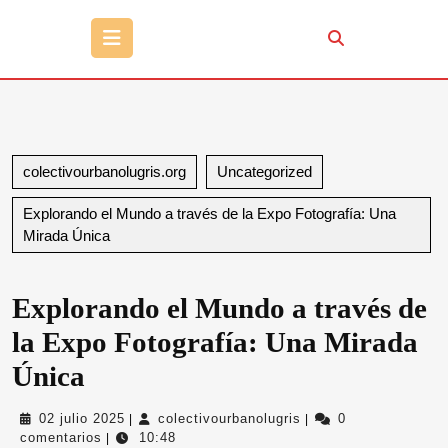
Botón
de
apertura
colectivourbanolugris.org
Uncategorized
Explorando el Mundo a través de la Expo Fotografía: Una
Mirada Única
Explorando el Mundo a través de
la Expo Fotografía: Una Mirada
Única
02
colectivourbanolugris
02 julio 2025
colectivourbanolugris
0
|
|
julio
comentarios
10:48
|