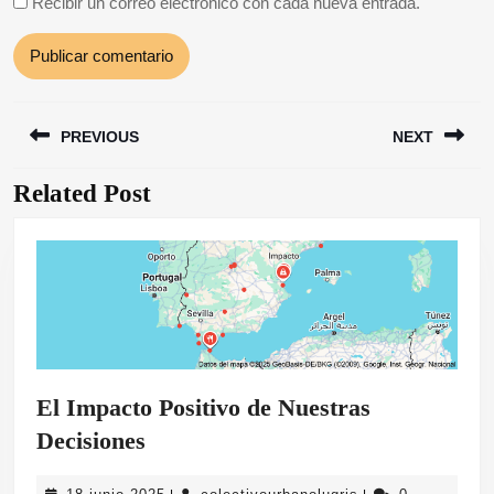
Recibir un correo electrónico con cada nueva entrada.
Navegación
PREVIOUS
NEXT
de
entradas
Related Post
Entrada
Siguiente
anterior:
entrada:
El Impacto Positivo de Nuestras
El
Decisiones
Impacto
18
colectivourbanolug