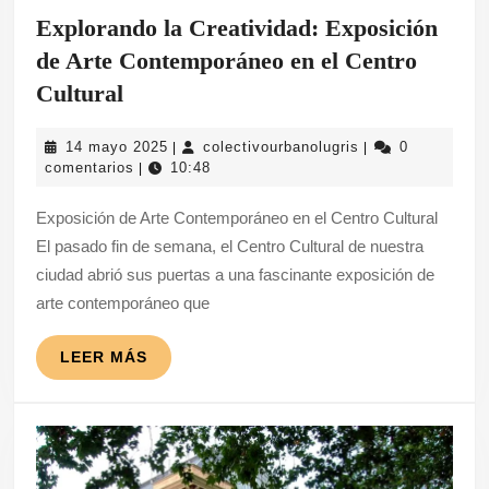
Explorando la Creatividad: Exposición
de Arte Contemporáneo en el Centro
Explorando
Cultural
la
14
colectivourbanolu
14 mayo 2025
colectivourbanolugris
0
|
|
Creatividad:
mayo
comentarios
10:48
|
Exposición
2025
Exposición de Arte Contemporáneo en el Centro Cultural
de
El pasado fin de semana, el Centro Cultural de nuestra
Arte
ciudad abrió sus puertas a una fascinante exposición de
Contemporáneo
arte contemporáneo que
en
el
LEER
LEER MÁS
MÁS
Centro
Cultural