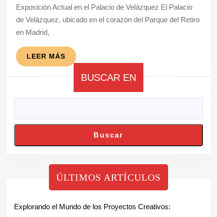
Exposición Actual en el Palacio de Velázquez El Palacio
la
de Velázquez, ubicado en el corazón del Parque del Retiro
Exposición
en Madrid,
Actual
del
LEER
LEER MÁS
MÁS
Palacio
BUSCAR EN
de
Velázquez
Buscar
ÚLTIMOS ARTÍCULOS
Explorando el Mundo de los Proyectos Creativos: