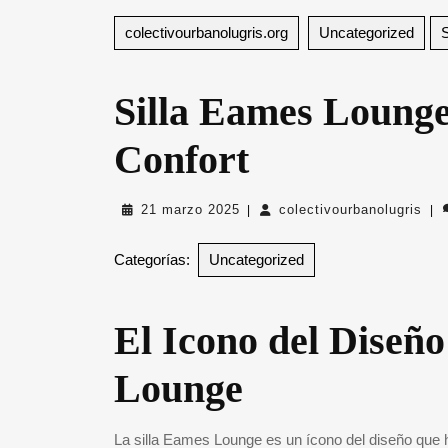
colectivourbanolugris.org
Uncategorized
S
Silla Eames Lounge
Confort
21
col
21 marzo 2025
colectivourbanolugris
|
|
marzo
2025
Categorías:
Uncategorized
El Icono del Diseño
Lounge
La silla Eames Lounge es un ícono del diseño que 