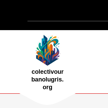
Saltar
al
contenido
Saltar
al
contenido
colectivour
banolugris.
org