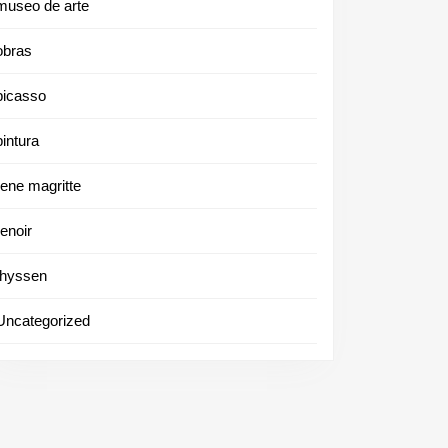
museo de arte
obras
picasso
pintura
rene magritte
renoir
thyssen
Uncategorized