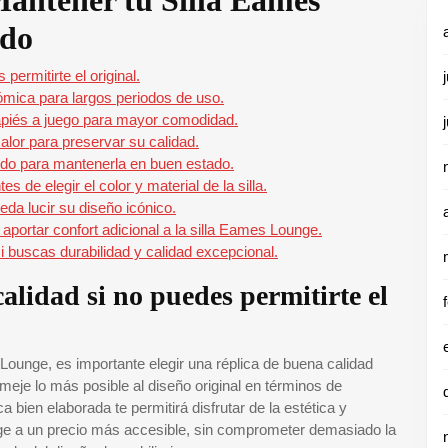
Mantener tu Silla Eames
ado
permitirte el original.
ómica para largos periodos de uso.
piés a juego para mayor comodidad.
calor para preservar su calidad.
edo para mantenerla en buen estado.
s de elegir el color y material de la silla.
eda lucir su diseño icónico.
aportar confort adicional a la silla Eames Lounge.
i buscas durabilidad y calidad excepcional.
alidad si no puedes permitirte el
s Lounge, es importante elegir una réplica de buena calidad
eje lo más posible al diseño original en términos de
a bien elaborada te permitirá disfrutar de la estética y
unge a un precio más accesible, sin comprometer demasiado la