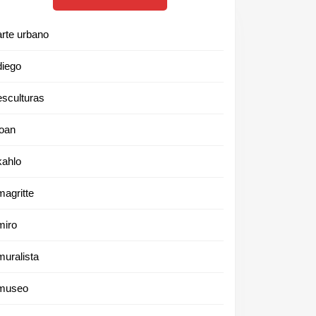
arte urbano
diego
esculturas
joan
kahlo
magritte
miro
muralista
museo