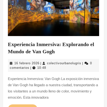
Experiencia Inmersiva: Explorando el
Experiencia
Mundo de Van Gogh
Inmersiva:
16
colectivourbano
16 febrero 2026
colectivourbanolugris
0
|
|
Explorando
febrero
comentarios
10:48
|
el
2026
Experiencia Inmersiva: Van Gogh La exposición inmersiva
Mundo
de Van Gogh ha llegado a nuestra ciudad, transportando a
de
los visitantes a un mundo lleno de color, movimiento y
Van
emoción. Esta innovadora
Gogh