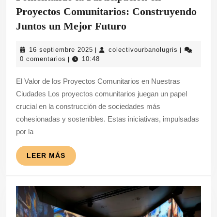
Proyectos Comunitarios: Construyendo
Fomentando
Juntos un Mejor Futuro
la
16
colectivour
16 septiembre 2025
colectivourbanolugris
|
|
Participación
septiembre
0 comentarios
10:48
|
en
2025
El Valor de los Proyectos Comunitarios en Nuestras
Proyectos
Ciudades Los proyectos comunitarios juegan un papel
Comunitarios:
crucial en la construcción de sociedades más
Construyendo
cohesionadas y sostenibles. Estas iniciativas, impulsadas
Juntos
por la
un
Mejor
LEER
LEER MÁS
MÁS
Futuro