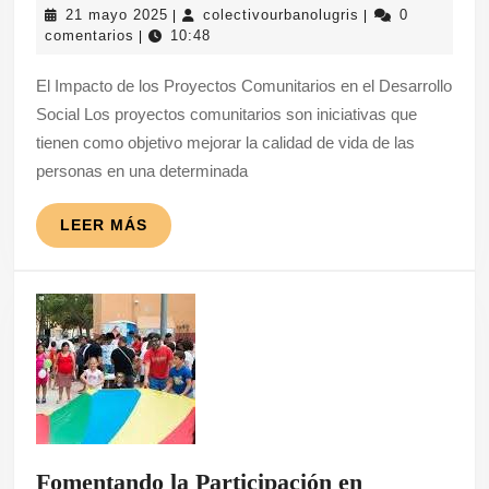
21
colectivourbanolu
21 mayo 2025
colectivourbanolugris
0
|
|
Comunitario:
mayo
comentarios
10:48
|
Transformando
2025
El Impacto de los Proyectos Comunitarios en el Desarrollo
Vidas
Social Los proyectos comunitarios son iniciativas que
a
tienen como objetivo mejorar la calidad de vida de las
Través
personas en una determinada
de
la
LEER
LEER MÁS
MÁS
Colaboración
Fomentando la Participación en