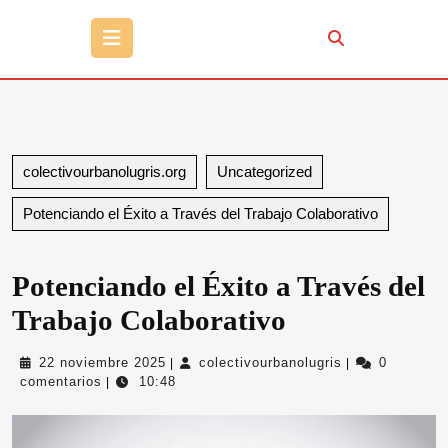
Botón
de
apertura
colectivourbanolugris.org
Uncategorized
Potenciando el Éxito a Través del Trabajo Colaborativo
Potenciando el Éxito a Través del
Trabajo Colaborativo
22
colectivourbano
22 noviembre 2025
colectivourbanolugris
0
|
|
noviembre
comentarios
10:48
|
2025