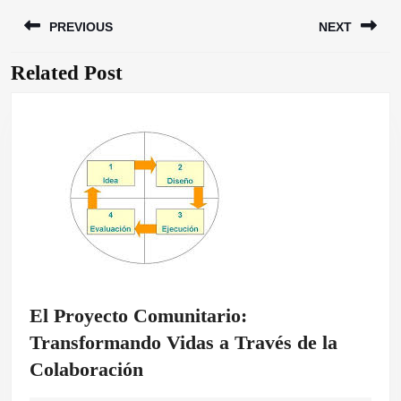
Navegación
PREVIOUS
NEXT
de
entradas
Related Post
Entrada
Siguiente
anterior:
entrada:
El Proyecto Comunitario:
Transformando Vidas a Través de la
El
Colaboración
Proyecto