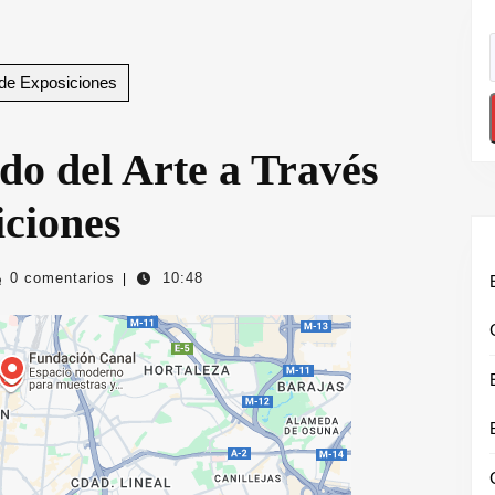
 de Exposiciones
o del Arte a Través
iciones
tivourbanolugris
0 comentarios
10:48
|