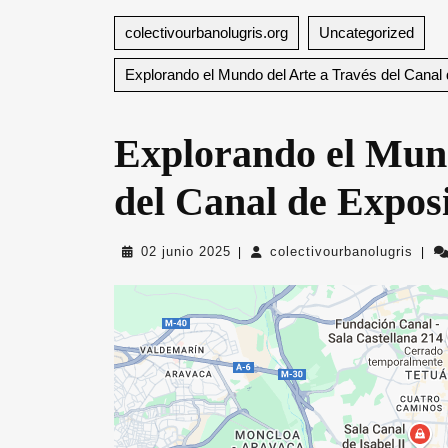
colectivourbanolugris.org
Uncategorized
Explorando el Mundo del Arte a Través del Canal
Explorando el Mund
del Canal de Expos
02
colec
02 junio 2025
colectivourbanolugris
|
|
junio
2025