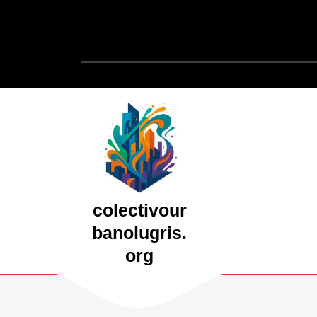
Saltar
al
contenido
Saltar
al
contenido
colectivour
banolugris.
org