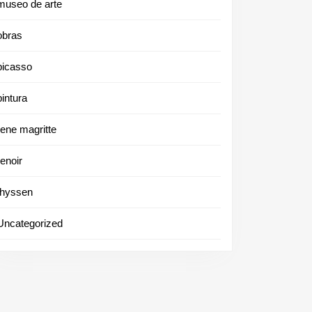
museo de arte
obras
picasso
pintura
rene magritte
renoir
thyssen
Uncategorized