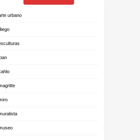
arte urbano
diego
esculturas
joan
kahlo
magritte
miro
muralista
museo