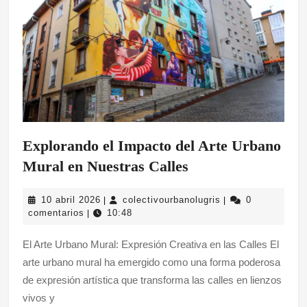
Explorando el Impacto del Arte Urbano
Explorando
Mural en Nuestras Calles
el
10
colectivourbanolug
10 abril 2026
colectivourbanolugris
0
|
|
Impacto
abril
comentarios
10:48
|
del
2026
El Arte Urbano Mural: Expresión Creativa en las Calles El
Arte
arte urbano mural ha emergido como una forma poderosa
Urbano
de expresión artística que transforma las calles en lienzos
Mural
vivos y