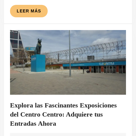
en
Nuestras
LEER
LEER MÁS
MÁS
Calles
Explora las Fascinantes Exposiciones
del Centro Centro: Adquiere tus
Explora
Entradas Ahora
las