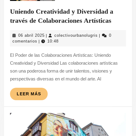
Uniendo Creatividad y Diversidad a
Uniendo
través de Colaboraciones Artísticas
Creativi
06
colectivourbanolug
06 abril 2025
colectivourbanolugris
0
|
|
y
abril
comentarios
10:48
|
Diversi
2025
El Poder de las Colaboraciones Artísticas: Uniendo
a
Creatividad y Diversidad Las colaboraciones artísticas
través
son una poderosa forma de unir talentos, visiones y
de
perspectivas diversas en el mundo del arte. Al
Colabor
Artística
LEER
LEER MÁS
MÁS