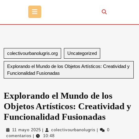
Botón
de
apertura
colectivourbanolugris.org
Uncategorized
Explorando el Mundo de los Objetos Artísticos: Creatividad y
Funcionalidad Fusionadas
Explorando el Mundo de los
Objetos Artísticos: Creatividad y
Funcionalidad Fusionadas
11
colectivourbanolugri
11 mayo 2025
colectivourbanolugris
0
|
|
mayo
comentarios
10:48
|