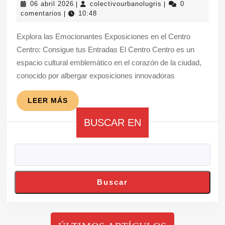
06
colectivourbanolug
06 abril 2026
colectivourbanolugris
0
|
|
Fascinantes
abril
comentarios
10:48
|
Exposiciones
2026
Explora las Emocionantes Exposiciones en el Centro
del
Centro: Consigue tus Entradas El Centro Centro es un
Centro
espacio cultural emblemático en el corazón de la ciudad,
Centro:
conocido por albergar exposiciones innovadoras
Adquiere
tus
LEER
LEER MÁS
MÁS
Entradas
BUSCAR EN
Ahora
Buscar