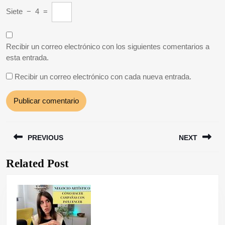
Siete
−
4
=
Recibir un correo electrónico con los siguientes comentarios a
esta entrada.
Recibir un correo electrónico con cada nueva entrada.
Navegación
PREVIOUS
NEXT
de
entradas
Related Post
Entrada
Siguiente
anterior:
entrada: