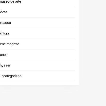
museo de arte
obras
picasso
pintura
rene magritte
renoir
thyssen
Uncategorized