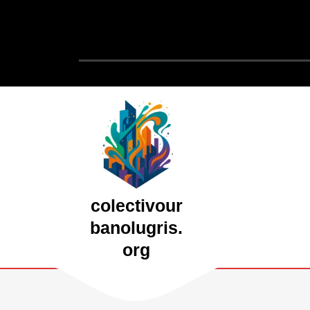
Saltar
al
contenido
Saltar
al
contenido
colectivour
banolugris.
org