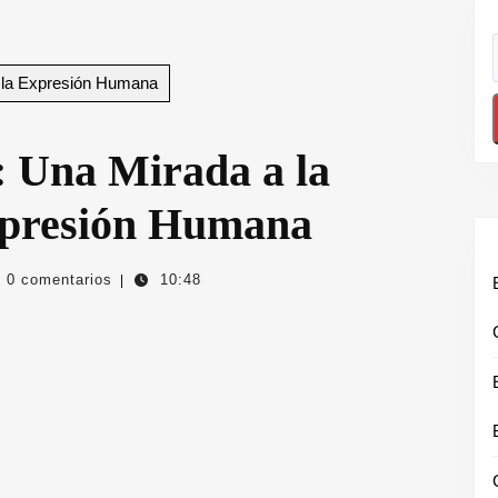
 y la Expresión Humana
: Una Mirada a la
Expresión Humana
tivourbanolugris
0 comentarios
10:48
|