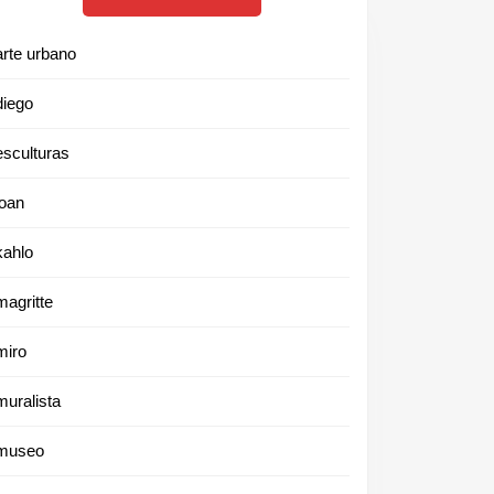
arte urbano
diego
esculturas
joan
kahlo
magritte
miro
muralista
museo