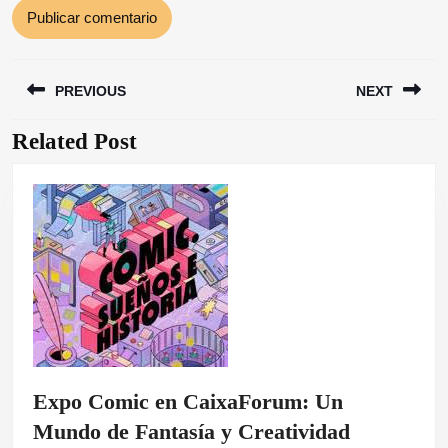
Navegación
PREVIOUS
NEXT
de
entradas
Related Post
Entrada
Siguiente
anterior:
entrada:
Expo Comic en CaixaForum: Un
Expo
Mundo de Fantasía y Creatividad