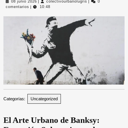
08
colectivourbanolugris
08 junio 2026
colectivourbanolugris
0
|
|
junio
comentarios
10:48
|
2026
Categorías:
Uncategorized
El Arte Urbano de Banksy: