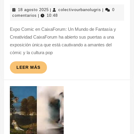
Comic
18
colectivourbanol
18 agosto 2025
colectivourbanolugris
0
|
|
en
agosto
comentarios
10:48
|
CaixaFor
2025
Expo Comic en CaixaForum: Un Mundo de Fantasía y
Un
Creatividad CaixaForum ha abierto sus puertas a una
Mundo
exposición única que está cautivando a amantes del
de
cómic y la cultura pop
Fantasía
y
LEER
LEER MÁS
MÁS
Creativid