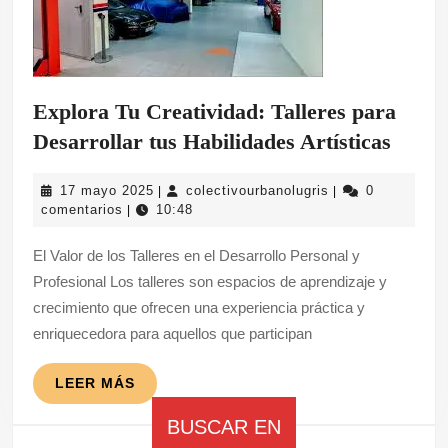
Explora Tu Creatividad: Talleres para
Explo
Desarrollar tus Habilidades Artísticas
Tu
17
colectivourbanolu
17 mayo 2025
colectivourbanolugris
0
|
|
Creat
mayo
comentarios
10:48
|
Taller
2025
El Valor de los Talleres en el Desarrollo Personal y
para
Profesional Los talleres son espacios de aprendizaje y
Desar
crecimiento que ofrecen una experiencia práctica y
tus
enriquecedora para aquellos que participan
Habil
Artíst
LEER
LEER MÁS
MÁS
BUSCAR EN