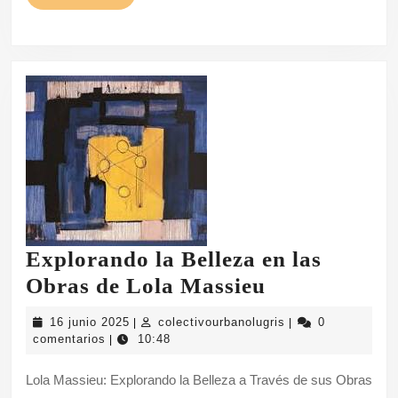
MÁS
Explorando la Belleza en las
Explorando
Obras de Lola Massieu
la
16
colectivourbanolug
16 junio 2025
colectivourbanolugris
0
|
|
Belleza
junio
comentarios
10:48
|
2025
en
Lola Massieu: Explorando la Belleza a Través de sus Obras
las