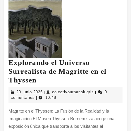
Explorando el Universo
Surrealista de Magritte en el
Explorando
Thyssen
el
20
colectivourbanolug
20 junio 2025
colectivourbanolugris
0
|
|
Universo
junio
comentarios
10:48
|
2025
Surrealista
Magritte en el Thyssen: La Fusión de la Realidad y la
de
Imaginación El Museo Thyssen-Bornemisza acoge una
Magritte
exposición única que transporta a los visitantes al