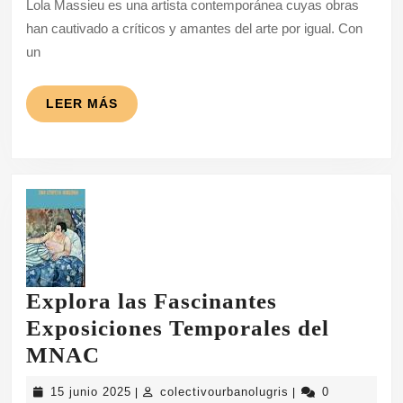
Lola Massieu es una artista contemporánea cuyas obras
Obras
han cautivado a críticos y amantes del arte por igual. Con
de
un
Lola
Massieu
LEER
LEER MÁS
MÁS
Explora las Fascinantes
Exposiciones Temporales del
Explora
MNAC
las
15
colectivourbanolug
15 junio 2025
colectivourbanolugris
0
|
|