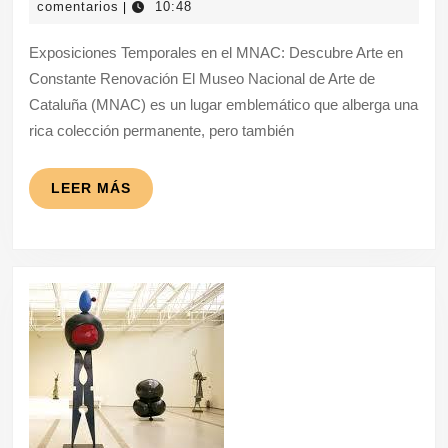
Fascinantes
junio
comentarios
10:48
|
2025
Exposiciones
Exposiciones Temporales en el MNAC: Descubre Arte en
Temporales
Constante Renovación El Museo Nacional de Arte de
del
Cataluña (MNAC) es un lugar emblemático que alberga una
MNAC
rica colección permanente, pero también
LEER
LEER MÁS
MÁS