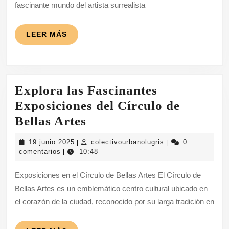
en
fascinante mundo del artista surrealista
el
Thyssen
LEER
LEER MÁS
MÁS
Explora las Fascinantes
Exposiciones del Círculo de
Explora
Bellas Artes
las
19
colectivourbanolug
19 junio 2025
colectivourbanolugris
0
|
|
Fascinantes
junio
comentarios
10:48
|
2025
Exposiciones
Exposiciones en el Círculo de Bellas Artes El Círculo de
del
Bellas Artes es un emblemático centro cultural ubicado en
Círculo
el corazón de la ciudad, reconocido por su larga tradición en
de
Bellas