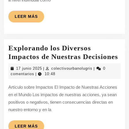
LEER
LEER MÁS
MÁS
Explorando los Diversos
Ex
Impactos de Nuestras Decisiones
los
17
colectivourbanolug
17 junio 2025
colectivourbanolugris
0
|
|
Div
junio
comentarios
10:48
|
2025
Im
Artículo sobre Impactos El Impacto de Nuestras Acciones
de
en el Mundo Los impactos de nuestras acciones, ya sean
Nue
positivos o negativos, tienen consecuencias directas en
Dec
nuestro entorno y en la
LEER
LEER MÁS