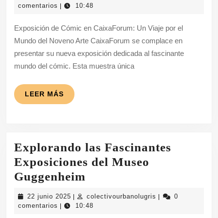
Fascinante
junio
comentarios
10:48
|
2025
Mundo
Exposición de Cómic en CaixaForum: Un Viaje por el
del
Mundo del Noveno Arte CaixaForum se complace en
Cómic
presentar su nueva exposición dedicada al fascinante
en
mundo del cómic. Esta muestra única
la
Exposición
LEER
LEER MÁS
MÁS
de
CaixaForum
Explorando las Fascinantes
Exposiciones del Museo
Explorando
Guggenheim
las
22
colectivourbanolug
22 junio 2025
colectivourbanolugris
0
|
|
Fascinantes
junio
comentarios
10:48
|
2025