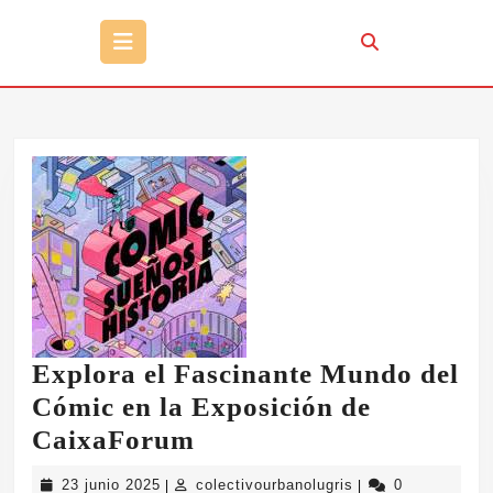
Botón
de
apertura
Explora el Fascinante Mundo del
Cómic en la Exposición de
Explora
CaixaForum
el
23
colectivourbanolug
23 junio 2025
colectivourbanolugris
0
|
|