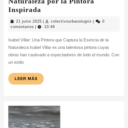
Naturaleza por la Pintora
Isabel
Inspirada
Villar:
21
colectivourbanolug
21 junio 2025
colectivourbanolugris
0
|
|
Retratos
junio
comentarios
10:48
|
2025
de
Isabel Villar: Una Pintora que Captura la Esencia de la
la
Naturaleza Isabel Villar es una talentosa pintora cuyas
Naturaleza
obras han cautivado a espectadores de todo el mundo. Con
por
un estilo
la
Pintora
LEER
LEER MÁS
MÁS
Inspirada