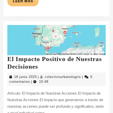
LEER
LEER MÁS
Artes
MÁS
El Impacto Positivo de Nuestras
El
Decisiones
Impacto
18
colectivourbanolug
18 junio 2025
colectivourbanolugris
0
|
|
Positivo
junio
comentarios
10:48
|
2025
de
Artículo: El Impacto de Nuestras Acciones El Impacto de
Nuestras
Nuestras Acciones El impacto que generamos a través de
Decisiones
nuestras acciones puede ser profundo y significativo, tanto
a nivel individual como