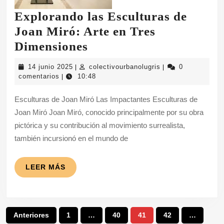
Explorando las Esculturas de
Joan Miró: Arte en Tres
Explorando
Dimensiones
las
14
colectivourbanolug
14 junio 2025
colectivourbanolugris
0
|
|
Esculturas
junio
comentarios
10:48
|
2025
de
Esculturas de Joan Miró Las Impactantes Esculturas de
Joan
Joan Miró Joan Miró, conocido principalmente por su obra
Miró:
pictórica y su contribución al movimiento surrealista,
Arte
también incursionó en el mundo de
en
Tres
LEER
LEER MÁS
MÁS
Dimensiones
Paginación
Anteriores
1
…
40
41
42
…