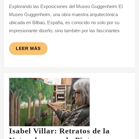
Exposiciones
Explorando las Exposiciones del Museo Guggenheim El
del
Museo Guggenheim, una obra maestra arquitectónica
Museo
ubicada en Bilbao, España, es conocido no solo por su
Guggenheim
impresionante diseño, sino también por las fascinantes
LEER
LEER MÁS
MÁS
Isabel Villar: Retratos de la