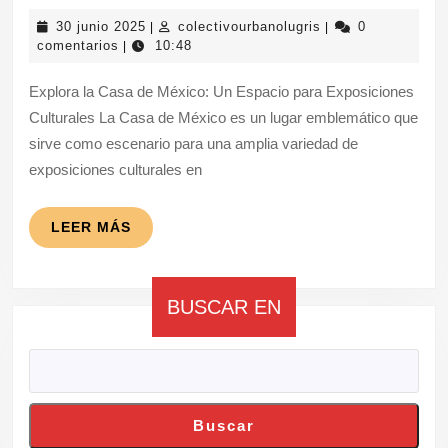
las
30
colectivourbanolug
30 junio 2025
colectivourbanolugris
0
|
|
Exp
junio
comentarios
10:48
|
2025
Cul
Explora la Casa de México: Un Espacio para Exposiciones
en
Culturales La Casa de México es un lugar emblemático que
la
sirve como escenario para una amplia variedad de
Ca
exposiciones culturales en
de
Méx
LEER
LEER MÁS
MÁS
BUSCAR EN
Buscar