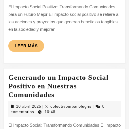
Positivo:
El Impacto Social Positivo: Transformando Comunidades
Transformando
para un Futuro Mejor El impacto social positivo se refiere a
Comunidades
las acciones y proyectos que generan beneficios tangibles
para
en la sociedad y mejoran
un
Futuro
LEER
LEER MÁS
MÁS
Mejor
Generando un Impacto Social
Positivo en Nuestras
Generando
Comunidades
un
10
colectivourbanolugr
10 abril 2025
colectivourbanolugris
0
|
|
Impacto
abril
comentarios
10:48
|
2025
Social
El Impacto Social: Transformando Comunidades El Impacto
Positivo