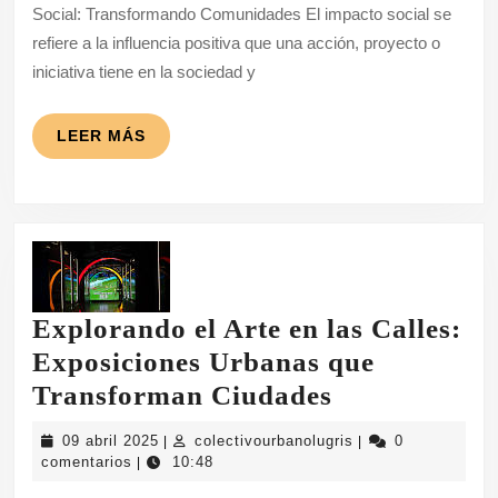
Social: Transformando Comunidades El impacto social se
en
refiere a la influencia positiva que una acción, proyecto o
Nuestras
iniciativa tiene en la sociedad y
Comunidades
LEER
LEER MÁS
MÁS
Explorando el Arte en las Calles:
Exposiciones Urbanas que
Explorando
Transforman Ciudades
el
09
colectivourbanolugr
09 abril 2025
colectivourbanolugris
0
|
|
Arte
abril
comentarios
10:48
|
2025
en