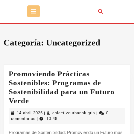
Botón
de
apertura
Categoría:
Uncategorized
Promoviendo Prácticas
Sostenibles: Programas de
Sostenibilidad para un Futuro
Promoviendo
Verde
Prácticas
14
colectivourbanolugr
14 abril 2025
colectivourbanolugris
0
|
|
Sostenibles:
abril
comentarios
10:48
|
2025
Programas
Programas de Sostenibilidad: Promoviendo un Futuro más