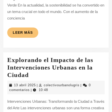
de
Verde En la actualidad, la sostenibilidad se ha convertido en
Sostenibilidad
un tema crucial en todo el mundo. Con el aumento de la
para
conciencia
un
Futuro
LEER
LEER MÁS
MÁS
Verde
Explorando el Impacto de las
Intervenciones Urbanas en la
Explorando
Ciudad
el
13
colectivourbanolugr
13 abril 2025
colectivourbanolugris
0
|
|
Impacto
abril
comentarios
10:48
|
2025
de
Intervenciones Urbanas: Transformando la Ciudad a Través
las
del Arte Las intervenciones urbanas son una forma creativa