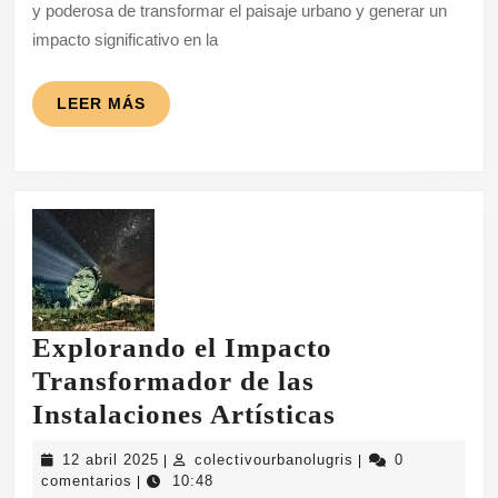
Intervenciones
y poderosa de transformar el paisaje urbano y generar un
Urbanas
impacto significativo en la
en
la
LEER
LEER MÁS
MÁS
Ciudad
Explorando el Impacto
Transformador de las
Explorando
Instalaciones Artísticas
el
12
colectivourbanolugr
12 abril 2025
colectivourbanolugris
0
|
|
Impacto
abril
comentarios
10:48
|