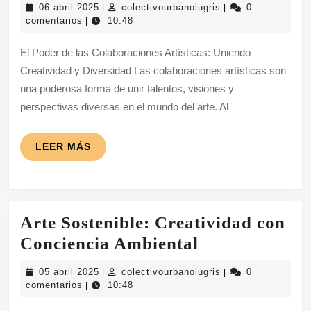
06
colectivourbanolugr
06 abril 2025
colectivourbanolugris
0
|
|
y
abril
comentarios
10:48
|
2025
Diversida
El Poder de las Colaboraciones Artísticas: Uniendo
a
Creatividad y Diversidad Las colaboraciones artísticas son
través
una poderosa forma de unir talentos, visiones y
de
perspectivas diversas en el mundo del arte. Al
Colaborac
Artísticas
LEER
LEER MÁS
MÁS
Arte Sostenible: Creatividad con
Arte
Conciencia Ambiental
Sostenible:
05
colectivourbanolugr
05 abril 2025
colectivourbanolugris
0
|
|
Creatividad
abril
comentarios
10:48
|
2025
con