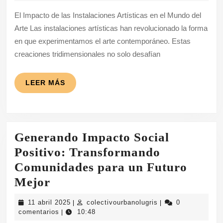
2025
Transforma
El Impacto de las Instalaciones Artísticas en el Mundo del
de
Arte Las instalaciones artísticas han revolucionado la forma
las
en que experimentamos el arte contemporáneo. Estas
Instalacione
creaciones tridimensionales no solo desafían
Artísticas
LEER
LEER MÁS
MÁS
Generando Impacto Social
Positivo: Transformando
Comunidades para un Futuro
Generando
Mejor
Impacto
11
colectivourbanolugr
11 abril 2025
colectivourbanolugris
0
|
|
Social
abril
comentarios
10:48
|
2025