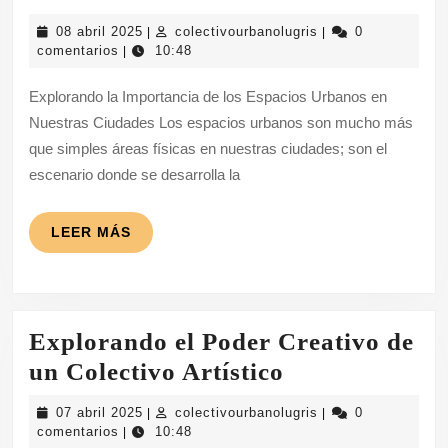
la
08
colectivourbanolugr
08 abril 2025
colectivourbanolugris
0
|
|
Vida
abril
comentarios
10:48
|
2025
en
Explorando la Importancia de los Espacios Urbanos en
los
Nuestras Ciudades Los espacios urbanos son mucho más
Espacios
que simples áreas físicas en nuestras ciudades; son el
Urbanos:
escenario donde se desarrolla la
Un
Vistazo
LEER
LEER MÁS
MÁS
a
la
Ciudad
Explorando el Poder Creativo de
Moderna
Explorando
un Colectivo Artístico
el
07
colectivourbanolugr
07 abril 2025
colectivourbanolugris
0
|
|
Poder
abril
comentarios
10:48
|