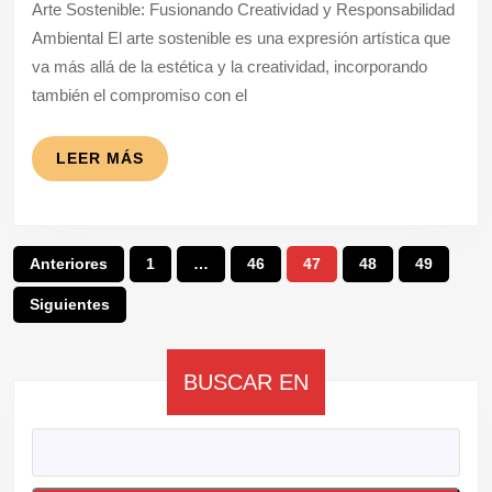
Arte Sostenible: Fusionando Creatividad y Responsabilidad
Conciencia
Ambiental El arte sostenible es una expresión artística que
Ambiental
va más allá de la estética y la creatividad, incorporando
también el compromiso con el
LEER
LEER MÁS
MÁS
Paginación
Anteriores
1
…
46
47
48
49
de
Siguientes
entradas
BUSCAR EN