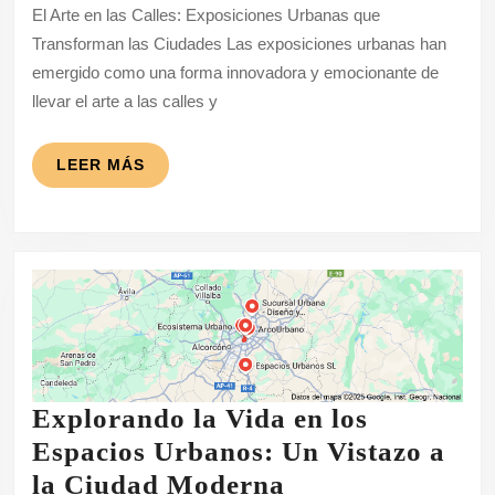
El Arte en las Calles: Exposiciones Urbanas que
las
Transforman las Ciudades Las exposiciones urbanas han
Calles:
emergido como una forma innovadora y emocionante de
Exposicione
llevar el arte a las calles y
Urbanas
que
LEER
LEER MÁS
MÁS
Transforma
Ciudades
Explorando la Vida en los
Espacios Urbanos: Un Vistazo a
Explorando
la Ciudad Moderna