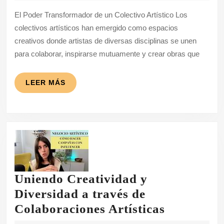
2025
Creativo
El Poder Transformador de un Colectivo Artístico Los
de
colectivos artísticos han emergido como espacios
un
creativos donde artistas de diversas disciplinas se unen
Colectivo
para colaborar, inspirarse mutuamente y crear obras que
Artístico
LEER
LEER MÁS
MÁS
Uniendo Creatividad y
Diversidad a través de
Uniendo
Colaboraciones Artísticas
Creativid