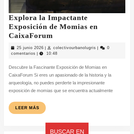
Explora la Impactante
Exposición de Momias en
Explora
CaixaForum
la
25
colectivourbanolug
25 junio 2026
colectivourbanolugris
0
|
|
Impactante
junio
comentarios
10:48
|
2026
Exposición
Descubre la Fascinante Exposición de Momias en
de
CaixaForum Si eres un apasionado de la historia y la
Momias
arqueología, no puedes perderte la impresionante
en
exposición de momias que se encuentra actualmente
CaixaForum
LEER
LEER MÁS
MÁS
BUSCAR EN